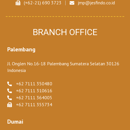
(+62-21) 690 3723
jmp@jesfindo.co.id
BRANCH OFFICE
Palembang
Jl. Onglen No.16-18 Palembang Sumatera Selatan 30126
Indonesia
+62 7111 350480
+62 7111 310616
+62 7111 364005
+62 7111 355734
Dumai